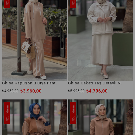
%20
%20
Ghisa Kapüşonlu Biye Pantolonul Takım
Ghisa Ceketi Taş Detaylı Nubuk Etekli Takım
₺3.960,00
₺4.796,00
₺4.950,00
₺5.995,00
İndirim
İndirim
%20
%50