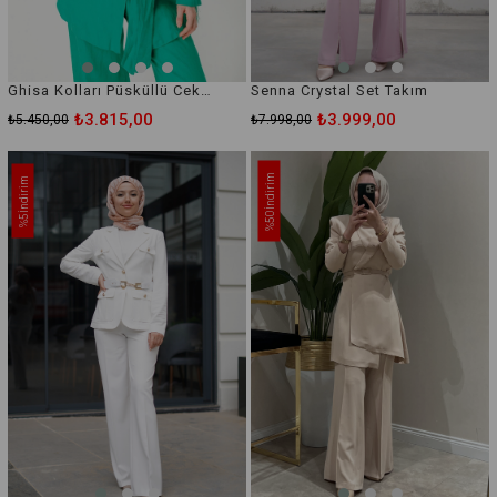
Ghisa Kolları Püsküllü Ceket Pantolon Takım
Senna Crystal Set Takım
₺3.815,00
₺3.999,00
₺5.450,00
₺7.998,00
İndirim
İndirim
%50
%5