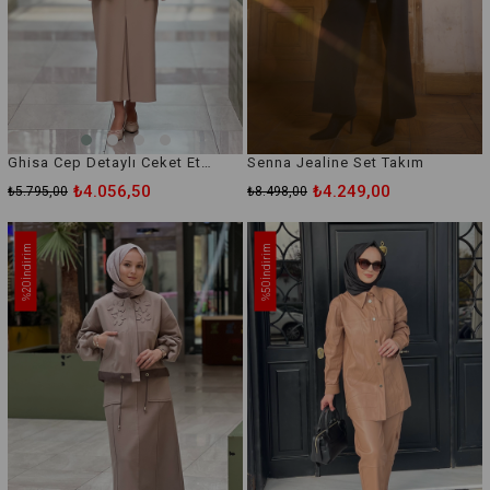
Ghisa Cep Detaylı Ceket Etek Takım
Senna Jealine Set Takım
₺4.056,50
₺4.249,00
₺5.795,00
₺8.498,00
İndirim
İndirim
%20
%50