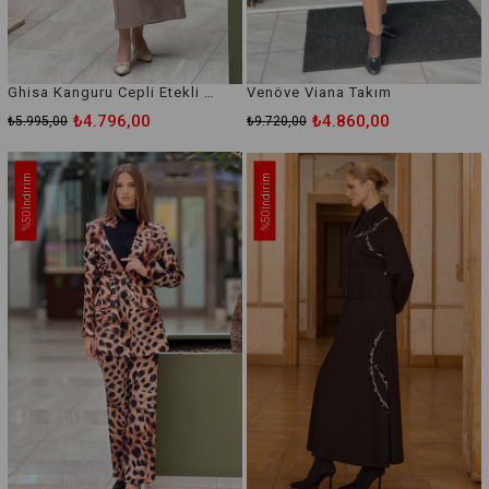
Ghisa Kanguru Cepli Etekli Takım
Venöve Viana Takım
₺4.796,00
₺4.860,00
₺5.995,00
₺9.720,00
İndirim
İndirim
%50
%50