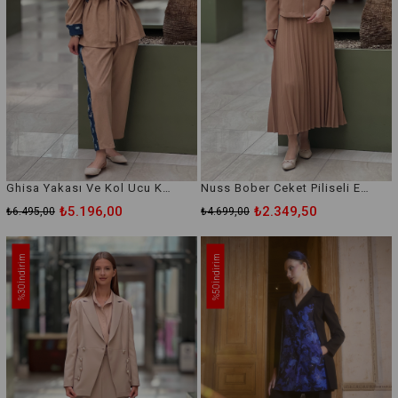
Ghisa Yakası Ve Kol Ucu Kot Detaylı Pantolonlu Takım
Nuss Bober Ceket Piliseli Etekli Takım
₺5.196,00
₺2.349,50
₺6.495,00
₺4.699,00
İndirim
İndirim
%30
%50