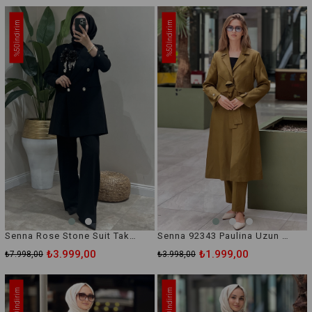
İndirim
İndirim
%50
%50
Senna Rose Stone Suit Takım
Senna 92343 Paulina Uzun Ceketli Takım
₺3.999,00
₺1.999,00
₺7.998,00
₺3.998,00
İndirim
İndirim