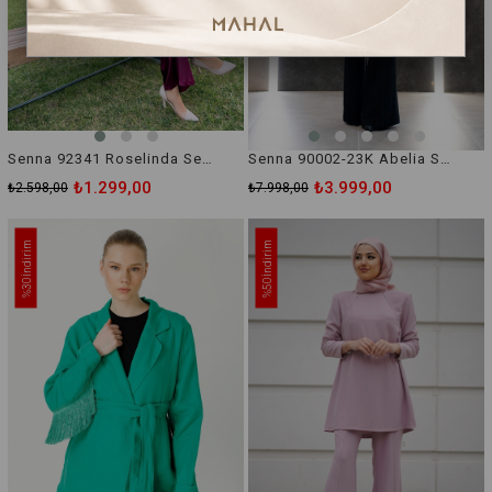
Senna 92341 Roselinda Set Pantolonlu Takım
Senna 90002-23K Abelia Suit Takım
₺1.299,00
₺3.999,00
₺2.598,00
₺7.998,00
İndirim
İndirim
%30
%50