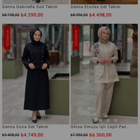
Senna Gabrielle Suit Takım
Senna Etoiles Set Takım
₺4.399,00
₺4.498,00
₺8.798,00
₺8.996,00
İndirim
İndirim
%50
%20
Senna Sona Set Takım
Ghisa Omuzu İşli Cepli Pantolonlu Takım
₺4.749,00
₺6.360,00
₺9.498,00
₺7.950,00