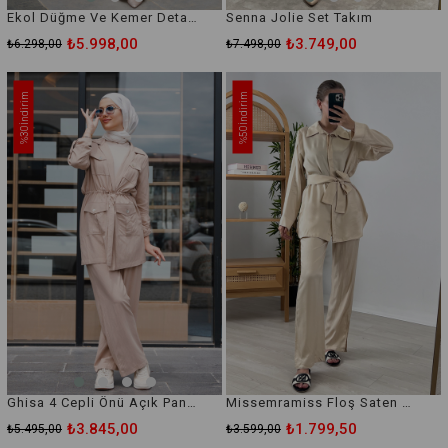
Ekol Düğme Ve Kemer Detaylı Ceket Pantolon Takım
Senna Jolie Set Takım
₺5.998,00
₺3.749,00
₺6.298,00
₺7.498,00
İndirim
İndirim
%30
%50
Ghisa 4 Cepli Önü Açık Pantolonlu Takım
Missemramiss Floş Saten Takım
₺3.845,00
₺1.799,50
₺5.495,00
₺3.599,00