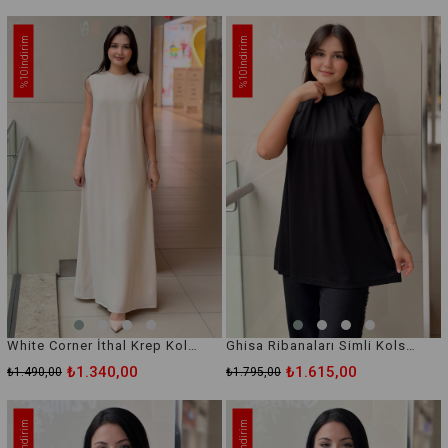
İndirim
İndirim
%10
%10
White Corner İthal Krep Kolsuz İçlik Elbise
Ghisa Ribanaları Simli Kolsuz İçlik Tunik
₺1.340,00
₺1.615,00
₺1.490,00
₺1.795,00
İndirim
İndirim