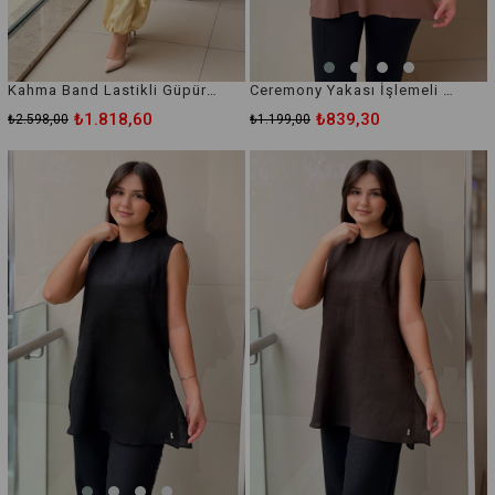
Kahma Band Lastikli Güpürlü Kombin Tamamlayıcı İçlik
Ceremony Yakası İşlemeli Kolsuz Bambu İçlik Bluz
₺1.818,60
₺839,30
₺2.598,00
₺1.199,00