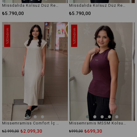
Missdalida Kolsuz Düz Renk Keten İçlik Tunik
Missdalida Kolsuz Düz Renk Keten İçlik Tunik
₺5.790,00
₺5.790,00
İndirim
İndirim
%30
%30
Missemramiss Comfort İç Elbise
Missemramis MSSM Kolsuz İçlik Bluz
₺2.099,30
₺699,30
₺2.999,00
₺999,00