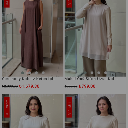
%30
%11
Ceremony Kolsuz Keten İçlik Elbise
Mahal Önü Şifon Uzun Kol İçlik Tunik
₺1.679,30
₺799,00
₺2.399,00
₺899,00
İndirim
İndirim
%11
%11