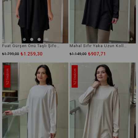
Fuat Gürşen Önü Taşlı Şifonlu Kolsuz İçlik Tunik
Mahal Sıfır Yaka Uzun Kollu İçlik Tunik
₺1.259,30
₺907,71
₺1.799,00
₺1.149,00
İndirim
İndirim
%21
%21