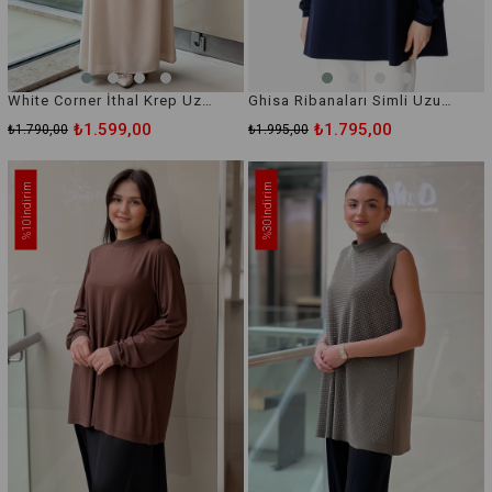
White Corner İthal Krep Uzun Kollu İçlik Elbise
Ghisa Ribanaları Simli Uzun Kol İçlik Tunik
₺1.599,00
₺1.795,00
₺1.790,00
₺1.995,00
İndirim
İndirim
%10
%30