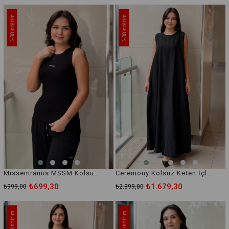
İndirim
İndirim
%30
%30
Missemramis MSSM Kolsuz İçlik Bluz
Ceremony Kolsuz Keten İçlik Elbise
₺699,30
₺1.679,30
₺999,00
₺2.399,00
İndirim
İndirim