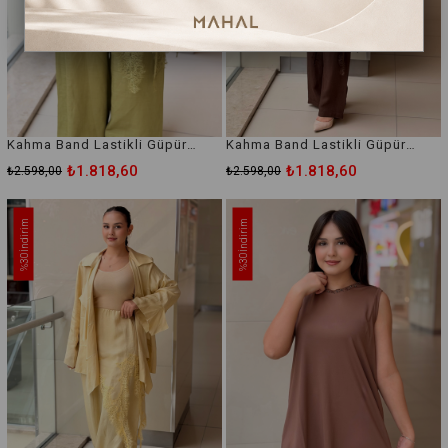
Kahma Band Lastikli Güpürlü Kombin Tamamlayıcı İçlik
Kahma Band Lastikli Güpürlü Kombin Tamamlayıcı İçlik
₺1.818,60
₺1.818,60
₺2.598,00
₺2.598,00
İndirim
İndirim
%30
%30