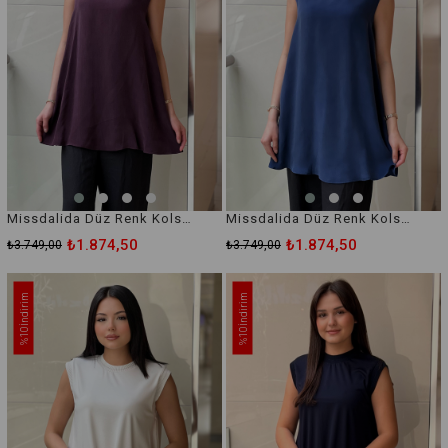
Missdalida Düz Renk Kolsuz Cupro İçlik Tunik
Missdalida Düz Renk Kolsuz Cupro İçlik Tunik
₺1.874,50
₺1.874,50
₺3.749,00
₺3.749,00
İndirim
İndirim
%10
%10