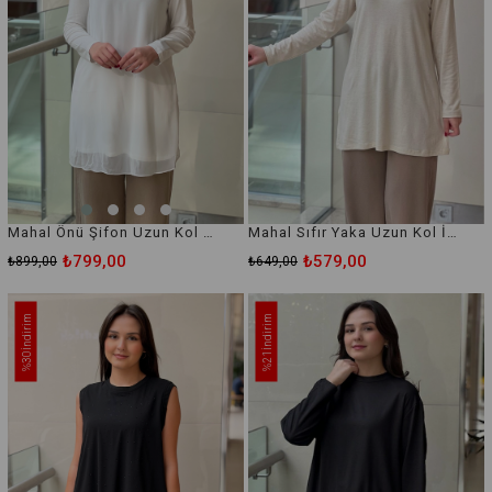
Mahal Önü Şifon Uzun Kol İçlik Tunik
Mahal Sıfır Yaka Uzun Kol İçlik Tunik
₺799,00
₺579,00
₺899,00
₺649,00
İndirim
İndirim
%30
%21