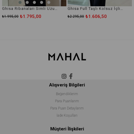
Ghisa Ribanaları Simli Uzun Kol İçlik Tunik
Ghisa Full Taşlı Kolsuz İçlik Bluz
₺1.795,00
₺1.606,50
₺1.995,00
₺2.295,00
Alışveriş Bilgileri
Beğendiklerim
Para Puanlarım
Para Puan Detaylarım
İade Koşulları
Müşteri İlişkileri