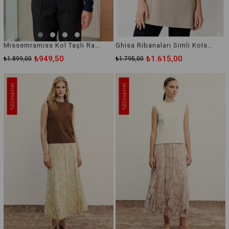
Missemramiss Kol Taşlı Rayon İçlik Body
Ghisa Ribanaları Simli Kolsuz İçlik Tunik
₺949,50
₺1.615,00
₺1.899,00
₺1.795,00
İndirim
İndirim
%50
%50