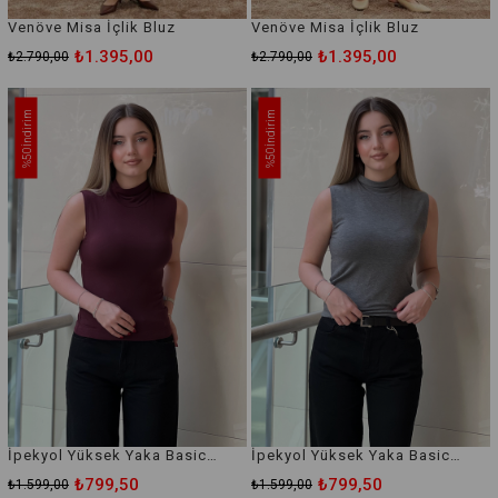
Venöve Misa İçlik Bluz
Venöve Misa İçlik Bluz
₺1.395,00
₺1.395,00
₺2.790,00
₺2.790,00
İndirim
İndirim
%50
%50
İpekyol Yüksek Yaka Basic İçlik T-Shirt
İpekyol Yüksek Yaka Basic İçlik T-Shirt
₺799,50
₺799,50
₺1.599,00
₺1.599,00