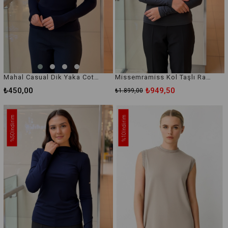
Mahal Casual Dik Yaka Cotton İçlik Body
Missemramiss Kol Taşlı Rayon İçlik Body
₺450,00
₺949,50
₺1.899,00
İndirim
İndirim
%50
%10