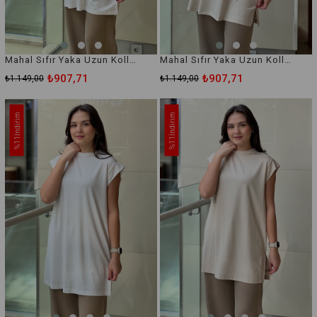
Mahal Sıfır Yaka Uzun Kollu İçlik Tunik
Mahal Sıfır Yaka Uzun Kollu İçlik Tunik
₺907,71
₺907,71
₺1.149,00
₺1.149,00
İndirim
İndirim
%11
%11