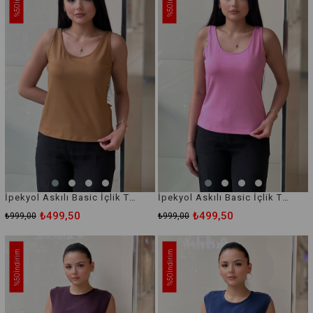
%50
%50
İpekyol Askılı Basic İçlik Tişört
İpekyol Askılı Basic İçlik Tişört
₺499,50
₺499,50
₺999,00
₺999,00
İndirim
İndirim
%50
%50