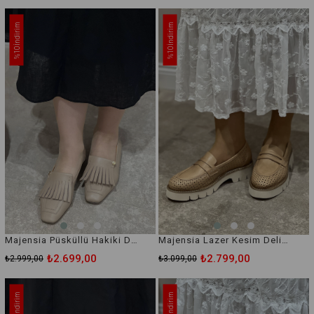
İndirim
İndirim
%10
%10
Majensia Püsküllü Hakiki Deri Babet Ayakkabı
Majensia Lazer Kesim Delikli Hakiki Deri Loafer Ayakkabı
₺2.699,00
₺2.799,00
₺2.999,00
₺3.099,00
İndirim
İndirim