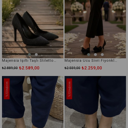
Majensia Işıltı Taşlı Stiletto Topuklu Ayakkabı
Majensia Ucu Sivri Fiyonklu Topuklu Ayakkabı
₺2.589,00
₺2.259,00
₺2.889,00
₺2.559,00
İndirim
İndirim
%10
%10