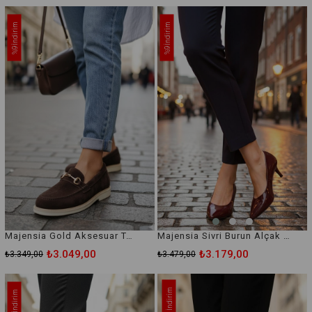
İndirim
İndirim
%9
%9
Majensia Gold Aksesuar Takalı Loafer Ayakkabı
Majensia Sivri Burun Alçak Topuklu Ayakkabı
₺3.049,00
₺3.179,00
₺3.349,00
₺3.479,00
İndirim
İndirim