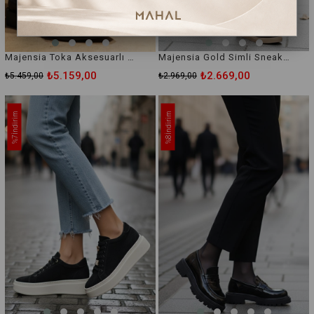
Majensia Toka Aksesuarlı Fermuarlı Yarım Bod Ayakkabı
Majensia Gold Simli Sneaker Ayakkabı
₺5.159,00
₺2.669,00
₺5.459,00
₺2.969,00
İndirim
İndirim
%7
%8