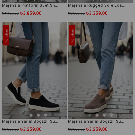
Majensia Platform Süet Sneaker Ayakkabı
Majensia Rugged Sole Loafer Ayakkabı
₺3.859,00
₺3.359,00
₺4.159,00
₺3.659,00
İndirim
İndirim
%8
%8
Majensia Yarım Boğazlı Süet Ayakkabı
Majensia Yarım Boğazlı Süet Ayakkabı
₺3.259,00
₺3.259,00
₺3.559,00
₺3.559,00