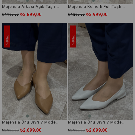
Majensia Arkası Açık Taşlı Hakiki Deri Babet
Majensia Kemerli Full Taşlı Hakiki Deri Babet
₺3.899,00
₺3.999,00
₺4.199,00
₺4.299,00
İndirim
İndirim
%10
%10
Majensia Önü Sivri V Model Hakiki Deri Babet
Majensia Önü Sivri V Model Hakiki Deri Babet
₺2.699,00
₺2.699,00
₺2.999,00
₺2.999,00