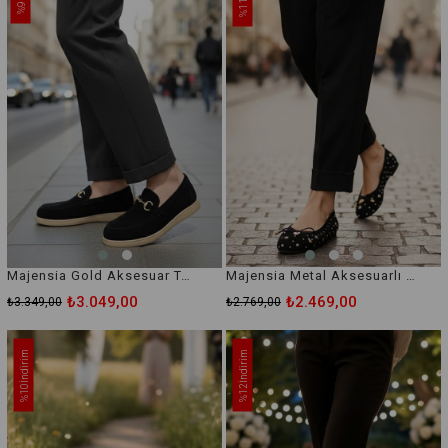
%11
%9
Majensia Gold Aksesuar Takalı Loafer Ayakkabı
Majensia Metal Aksesuarlı Babet
₺3.049,00
₺2.469,00
₺3.349,00
₺2.769,00
İndirim
İndirim
%10
%12