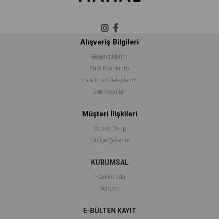
Alışveriş Bilgileri
Beğendiklerim
Para Puanlarım
Para Puan Detaylarım
İade Koşulları
Müşteri İlişkileri
Sipariş Takip
Hediye Çeklerim
KURUMSAL
Hakkımızda
İletişim
E-BÜLTEN KAYIT