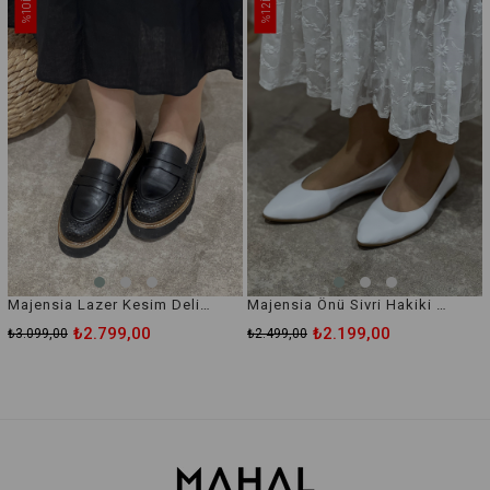
%10
%12
Majensia Lazer Kesim Delikli Hakiki Deri Loafer Ayakkabı
Majensia Önü Sivri Hakiki Deri Babet
₺2.799,00
₺2.199,00
₺3.099,00
₺2.499,00