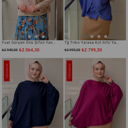
Fuat Gürşen Önü Şifon Yanları Fırfırlı Bluz
Tğ Triko Yarasa Kol Sıfır Yaka Merserize Bluz
₺2.064,30
₺2.799,30
₺2.949,00
₺3.999,00
İndirim
İndirim
%30
%30