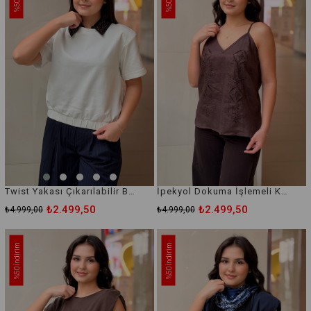
%50
%50
Twist Yakası Çıkarılabilir Bluz
İpekyol Dokuma İşlemeli Keten Askılı Bluz
₺2.499,50
₺2.499,50
₺4.999,00
₺4.999,00
İndirim
İndirim
%50
%50