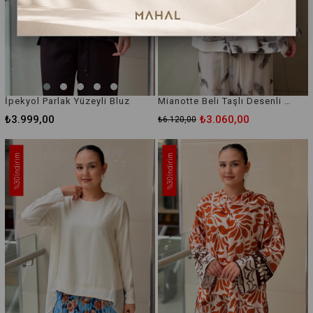
İpekyol Parlak Yüzeyli Bluz
Mianotte Beli Taşlı Desenli Şifon Bluz
₺3.999,00
₺3.060,00
₺6.120,00
İndirim
İndirim
%30
%30