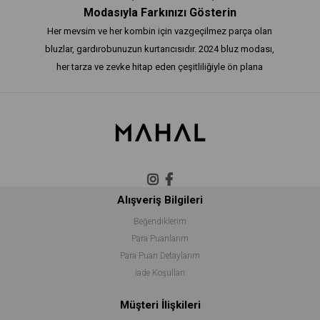
Modasıyla Farkınızı Gösterin
Her mevsim ve her kombin için vazgeçilmez parça olan
bluzlar, gardırobunuzun kurtarıcısıdır. 2024 bluz modası,
her tarza ve zevke hitap eden çeşitliliğiyle ön plana
çıkıyor. Sadece günlük kullanım için değil, özel günlerde
de şıklığınızı tamamlayan bluzlar, modern detaylar ve
klasik kesimlerle göz dolduruyor. İşte bu sezonun en
trend bluz modelleri!
1. Omuz Detaylarıyla Feminen Dokunuş:
2024 bluz
Alışveriş Bilgileri
modasında omuz detayları oldukça dikkat çekiyor.
Beğendiklerim
Askısız, tek omuzlu veya düşük omuzlu modeller,
Para Puanlarım
bluzlara feminen ve romantik bir hava katıyor. Omuz
Para Puan Detaylarım
detayları, zarif bir dokunuş ekleyerek sade bluzları
İade Koşulları
anında özel kılıyor.
2. Volan ve Büzgü Detayları:
Bluzlarda volan ve büzgü
Müşteri İlişkileri
detayları, 2024 modasında popüler. Etek uçları, kollar