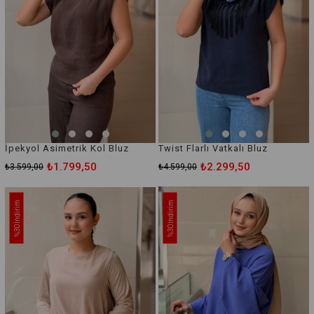
İpekyol Asimetrik Kol Bluz
Twist Flarlı Vatkalı Bluz
₺1.799,50
₺2.299,50
₺3.599,00
₺4.599,00
İndirim
İndirim
%30
%30