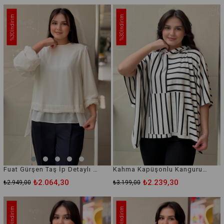
İndirim
İndirim
%30
%30
Fuat Gürşen Taş İp Detaylı Şifonlu Bluz
Kahma Kapüşonlu Kanguru Cepli Çizgi Desenli Bluz
₺2.064,30
₺2.239,30
₺2.949,00
₺3.199,00
İndirim
İndirim