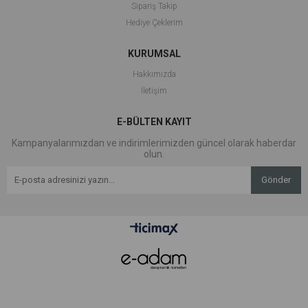
Sipariş Takip
veya yakalarında kullanılan volanlar, bluzlara hareket ve
Hediye Çeklerim
dinamizm katıyor. Büzgü detayları ise şıklığına şıklık
eklemek isteyenler için ideal.
KURUMSAL
3. Desenli ve Canlı Renk Seçenekleri:
Bu sezon bluz
Hakkımızda
modasında cesur desenler ve canlı renkler öne çıkıyor.
İletişim
Çiçek desenleri, geometrik şekiller veya etnik motiflerle
süslenmiş bluzlar, kombinlerinizi renklendirmenin harika
E-BÜLTEN KAYIT
bir yolu. Canlı renkler ise enerjik ve çekici bir stil
Kampanyalarımızdan ve indirimlerimizden güncel olarak haberdar
oluşturmanıza yardımcı oluyor.
olun.
4. Yaka Detaylarıyla Modern Çizgiler:
Yaka detayları,
Gönder
2024 bluz modasında modern ve şık bir hava katıyor.
Büyük yakalar, fiyonk detayları veya derin V yaka
modeller, bluzlara özgün bir tarz kazandırıyor. Yaka
detaylarıyla basit bir bluz, hemen öne çıkıyor.
2024 bluz modası, her kadının tarzını yansımasına olanak
tanıyan geniş bir seçenek yelpazesi sunuyor. Omuz
detaylarından volan ve büzgü detaylarına, desenli ve canlı