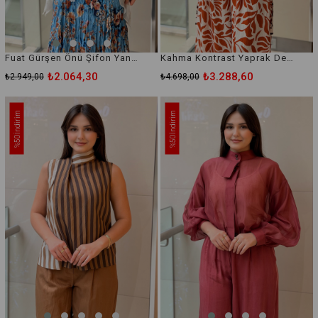
Fuat Gürşen Önü Şifon Yanları Fırfırlı Bluz
Kahma Kontrast Yaprak Desenli Bluz
₺2.064,30
₺3.288,60
₺2.949,00
₺4.698,00
İndirim
İndirim
%50
%50