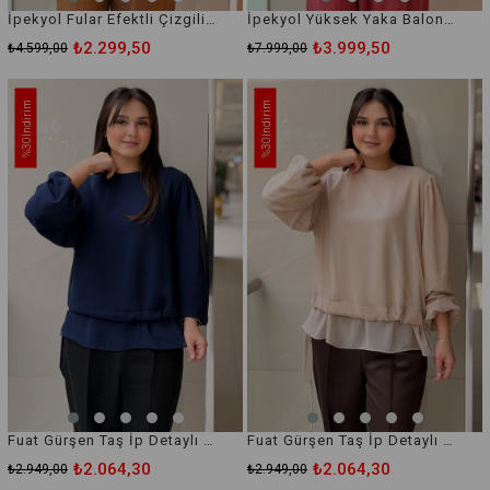
İpekyol Fular Efektli Çizgili Bluz
İpekyol Yüksek Yaka Balon Bluz
₺2.299,50
₺3.999,50
₺4.599,00
₺7.999,00
İndirim
İndirim
%30
%30
Fuat Gürşen Taş İp Detaylı Şifonlu Bluz
Fuat Gürşen Taş İp Detaylı Şifonlu Bluz
₺2.064,30
₺2.064,30
₺2.949,00
₺2.949,00