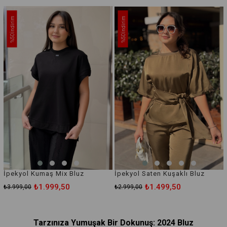
İndirim
İndirim
%50
%50
İpekyol Kumaş Mix Bluz
İpekyol Saten Kuşaklı Bluz
₺1.999,50
₺1.499,50
₺3.999,00
₺2.999,00
Tarzınıza Yumuşak Bir Dokunuş: 2024 Bluz