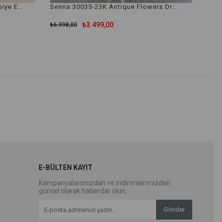
Senna 30032-23K Valez Dress Abiye Elbise
Senna 30035-23K Antique Flowers Dress Abiye Elbise
₺3.499,00
₺6.998,00
E-BÜLTEN KAYIT
Kampanyalarımızdan ve indirimlerimizden
güncel olarak haberdar olun.
Gönder