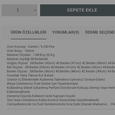
ÜRÜN ÖZELLIKLERI
YORUMLAR
(0)
ÖDEME SEÇENE
Ürün Kumaşı : Dantel / %100 Pes
Ürün Boyu : 160cm
Manken Ölçüleri : 1.68 Boy 55 Kg
Manken Giydiği 38 Bedendir
Göğüs Ölçüsü : 38 Beden (45cm) 40 Beden (47cm) 42 Beden (49cm) 44 
Bel Ölçüsü : 38 Beden (39cm) 40 Beden (41cm) 42 Beden (43cm) 44 Bede
Basen Ölçüsü : 38 Beden (46cm) 40 Beden (48cm) 42 Beden (49cm) 44 B
Yuvarlak Yaka Takma Kol Astarlı
Ürünün İç Etiketindeki Kullanma Talimatına Uymanızı Tavsiye Ederiz
Abiye Ürünlerimiz Özel Günler İçin Tasarlanmıştır
Kullanılmış Etiketi Çıkarılmış Parfüm/Deodorant Kokusu Sinmiş Veya Herh
Edilmemektedir
Deneme Dışında Kullanım İade Kapsam Dışıdır
Tüm İade Ürünlerimiz Kalite Kontrol Sürecinden Geçirilmektedir
Cemiyetlerinizde Ve Özel Günlerinizinde Size Eşlik Edecek Markamız ... F