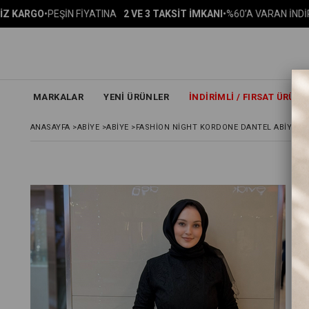
EŞİN FİYATINA
2 VE 3 TAKSİT İMKANI
•
%60’A VARAN İNDİRİM
1000 
MARKALAR
YENİ ÜRÜNLER
İNDIRIMLI / FIRSAT ÜRÜNL
ANASAYFA
>
ABİYE
>
ABİYE
>
FASHION NIGHT KORDONE DANTEL ABIYE EL