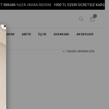
60’A VARAN İNDİRİM
1000 TL ÜZERİ ÜCRETSİZ KARGO
•
PEŞİN FİYAT
0
×
TAKIM
ABİYE
İÇLİK
AYAKKABI
AKSESUAR
< < ÖNCEKI SAYFAYA DÖN