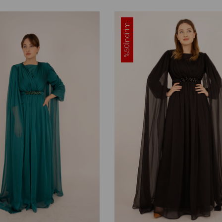
İndirim
%50