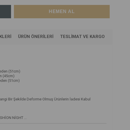
KLERI
ÜRÜN ÖNERILERI
TESLIMAT VE KARGO
Beden (51cm)
n (45cm)
eden (51cm)
angi Bir Şekilde Deforme Olmuş Ürünlerin İadesi Kabul
ASHİON NİGHT ...