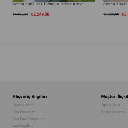
Senna 3067-23Y Dıvanıta Dress Abiye Elbise
₺2.249,00
₺3.
₺4.498,00
₺6.598,00
Alışveriş Bilgileri
Müşteri İlişkil
Beğendiklerim
Sipariş Takip
Para Puanlarım
Hediye Çeklerim
Para Puan Detaylarım
İade Koşulları