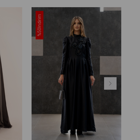
İndirim
%50