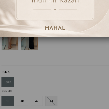
₺5.799,00
(KDV Dahil)
Renk Seçenekleri
RENK
Siyah
BEDEN
38
40
42
44