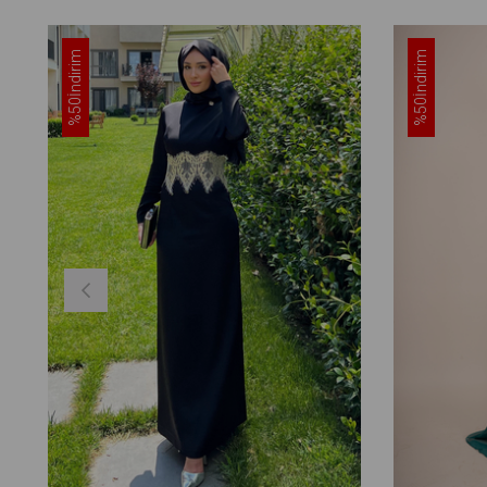
İndirim
İndirim
%50
%50