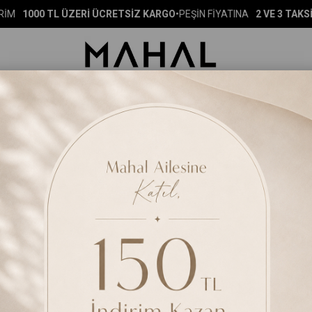
TL ÜZERİ ÜCRETSİZ KARGO
•
PEŞİN FİYATINA
2 VE 3 TAKSİT İMKANI
•
%
ERI
ÇOK SATANLAR
DIŞ GİYİM
ÜST GİYİM
ALT GİYİM
BISE
Fashion Night Kordone Dantel Abiye Elbise
(26YFSNABY7020)
%
10
İndirim
₺6.449,00
(KDV Dahil)