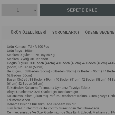
ÜRÜN ÖZELLIKLERI
YORUMLAR
(0)
ÖDEME SEÇENE
Ürün Kumaşı : Tül / %100 Pes
Ürün Boyu : 160cm
Manken Ölçüleri : 1.68 Boy 55 Kg
Manken Giydiği 38 Bedendir
Göğüs Ölçüsü : 38 Beden (44cm) 40 Beden (46cm) 42 Beden (48cm) 44 
(56cm) 52 Beden (58cm)
Bel Ölçüsü : 38 Beden (36cm) 40 Beden (38cm) 42 Beden (40cm) 44 Bed
52 Beden (50cm)
Basen Ölçüsü : 38 Beden (49cm) 40 Beden (51cm) 42 Beden (53cm) 44 B
(61cm) 52 Beden (63cm)
Etiketindeki Kullanma Talimatına Uymanızı Tavsiye Ederiz
Abiye Ürünlerimiz Özel Günler İçin Tasarlanmıştır
Kullanılmış Etiketi Çıkarılmış Parfüm/Deodorant Kokusu Sinmiş Veya Herh
Edilmemektedir
Deneme Dışında Kullanım İade Kapsam Dışıdır
Tüm İade Ürünlerimiz Kalite Kontrol Sürecinden Geçirilmektedir
Cemiyetlerinizde Ve Özel Günlerinizinde Size Eşlik Edecek Markamız ... F