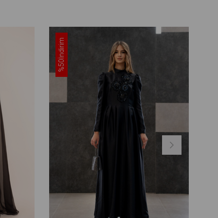
İndirim
%50