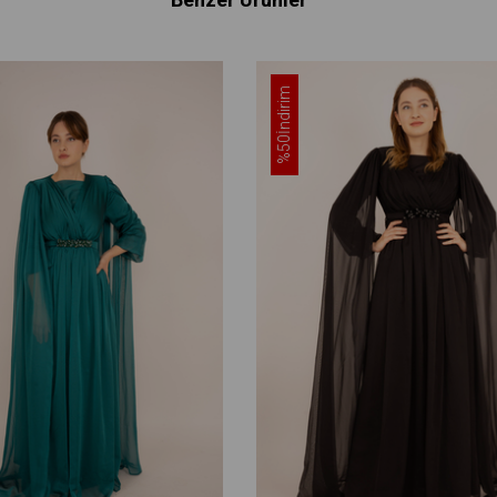
İndirim
%50