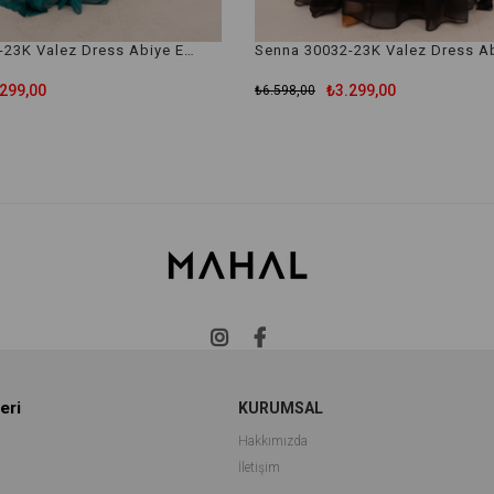
Senna 30032-23K Valez Dress Abiye Elbise
299,00
₺3.299,00
₺6.598,00
eri
KURUMSAL
Hakkımızda
İletişim