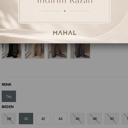
₺8.400,00
(KDV Dahil)
Renk Seçenekleri
RENK
Taş
BEDEN
38
40
42
44
46
48
50