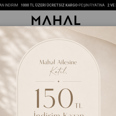
1000 TL ÜZERİ ÜCRETSİZ KARGO
•
PEŞİN FİYATINA
2 VE 3 TAKSİT İ
ERI
ÇOK SATANLAR
DIŞ GİYİM
ÜST GİYİM
ALT GİYİM
ABIYE ELBISE
Fashion Night Drapeli Taş İşlemeli Tül Abiye Elbise
(26YFSNABY7070)
%
10
İndirim
₺9.350,00
(KDV Dahil)