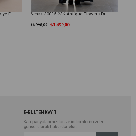
Senna 30032-23K Valez Dress Abiye Elbise
Senna 30035-23K Antique Flowers Dress Abiye Elbise
₺3.499,00
₺6.998,00
E-BÜLTEN KAYIT
Kampanyalarımızdan ve indirimlerimizden
güncel olarak haberdar olun.