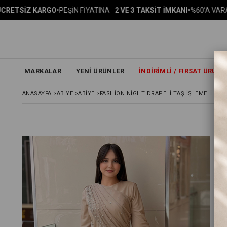
KARGO
•
PEŞİN FİYATINA
2 VE 3 TAKSİT İMKANI
•
%60’A VARAN İNDİRİM
MARKALAR
YENİ ÜRÜNLER
İNDIRIMLI / FIRSAT ÜRÜNL
ANASAYFA
>
ABİYE
>
ABİYE
>
FASHION NIGHT DRAPELI TAŞ İŞLEMELI TÜL 