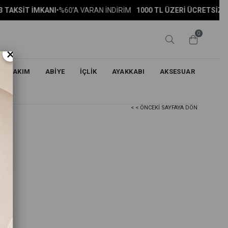
MKANI
•
%60’A VARAN İNDİRİM
1000 TL ÜZERİ ÜCRETSİZ KARGO
•
PEŞİ
0
×
TAKIM
ABİYE
İÇLİK
AYAKKABI
AKSESUAR
< < ÖNCEKI SAYFAYA DÖN