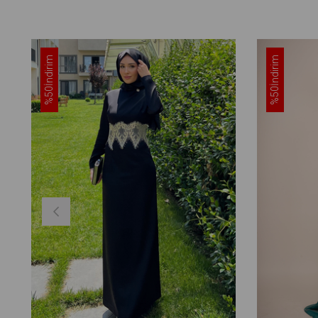
İndirim
İndirim
%50
%50