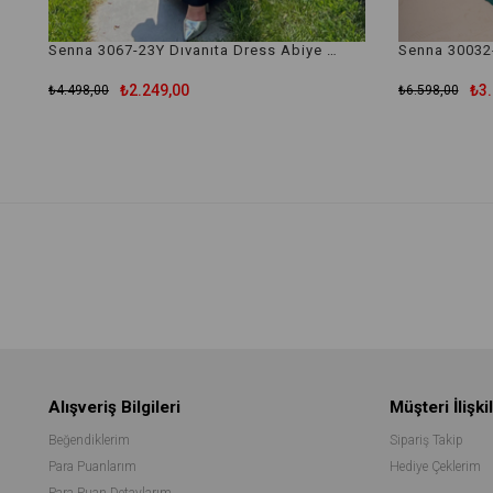
Senna 3067-23Y Dıvanıta Dress Abiye Elbise
₺2.249,00
₺3.
₺4.498,00
₺6.598,00
Alışveriş Bilgileri
Müşteri İlişkil
Beğendiklerim
Sipariş Takip
Para Puanlarım
Hediye Çeklerim