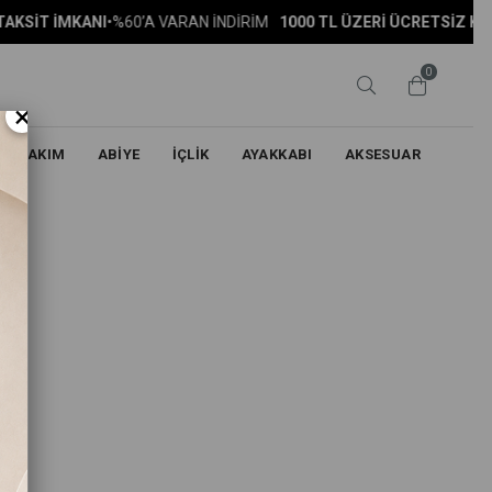
KSİT İMKANI
•
%60’A VARAN İNDİRİM
1000 TL ÜZERİ ÜCRETSİZ KARG
0
×
TAKIM
ABİYE
İÇLİK
AYAKKABI
AKSESUAR