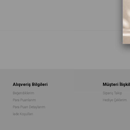
Alışveriş Bilgileri
Müşteri İlişkil
Beğendiklerim
Sipariş Takip
Para Puanlarım
Hediye Çeklerim
Para Puan Detaylarım
İade Koşulları