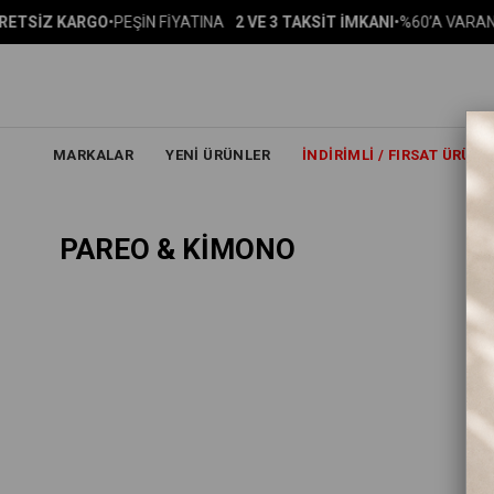
TSİZ KARGO
•
PEŞİN FİYATINA
2 VE 3 TAKSİT İMKANI
•
%60’A VARAN İN
MARKALAR
YENİ ÜRÜNLER
İNDIRIMLI / FIRSAT ÜRÜNL
PAREO & KİMONO