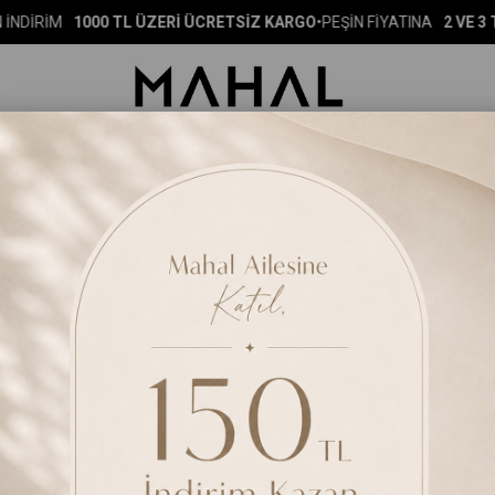
DİRİM
1000 TL ÜZERİ ÜCRETSİZ KARGO
•
PEŞİN FİYATINA
2 VE 3 TA
ERI
ÇOK SATANLAR
DIŞ GİYİM
ÜST GİYİM
ALT GİYİM